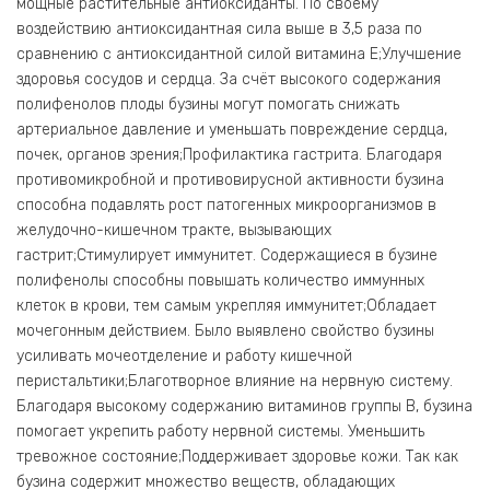
мощные растительные антиоксиданты. По своему
воздействию антиоксидантная сила выше в 3,5 раза по
сравнению с антиоксидантной силой витамина Е;Улучшение
здоровья сосудов и сердца. За счёт высокого содержания
полифенолов плоды бузины могут помогать снижать
артериальное давление и уменьшать повреждение сердца,
почек, органов зрения;Профилактика гастрита. Благодаря
противомикробной и противовирусной активности бузина
способна подавлять рост патогенных микроорганизмов в
желудочно-кишечном тракте, вызывающих
гастрит;Стимулирует иммунитет. Содержащиеся в бузине
полифенолы способны повышать количество иммунных
клеток в крови, тем самым укрепляя иммунитет;Обладает
мочегонным действием. Было выявлено свойство бузины
усиливать мочеотделение и работу кишечной
перистальтики;Благотворное влияние на нервную систему.
Благодаря высокому содержанию витаминов группы В, бузина
помогает укрепить работу нервной системы. Уменьшить
тревожное состояние;Поддерживает здоровье кожи. Так как
бузина содержит множество веществ, обладающих