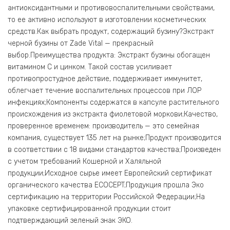
антиоксидантными и противовоспалительными свойствами,
то ее активно используют в изготовлении косметических
средств.Как выбрать продукт, содержащий бузину?Экстракт
черной бузины от Zade Vital — прекрасный
выбор.Преимущества продукта: Экстракт бузины обогащен
витамином С и цинком. Такой состав усиливает
противопростудное действие, поддерживает иммунитет,
облегчает течение воспалительных процессов при ЛОР
инфекциях;Компоненты содержатся в капсуле растительного
происхождения из экстракта фиолетовой моркови;Качество,
проверенное временем: производитель — это семейная
компания, существует 135 лет на рынке;Продукт производится
в соответствии с 18 видами стандартов качества;Произведен
с учетом требований Кошерной и Халяльной
продукции;Исходное сырье имеет Европейский сертификат
органического качества ECOCEPT;Продукция прошла Эко
сертификацию на территории Российской Федерации;На
упаковке сертифицированной продукции стоит
подтверждающий зеленый знак ЭКО.