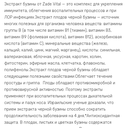
Экстракт бузины от Zade Vital — это комплекс для укрепления
иммунитета, облегчения воспалительных процессов и при
ЛОР инфекциях.Экстракт плодов черной бузины — источник
многих полезных для организма человека веществ: витамины
группы B (в том числе витамин B1 (тиамин), витамин B3,
витамин B9 (фолиевая кислота), витамин B12), аскорбиновая
кислота (витамин C), минеральные вещества (железо,
кальций, калий, цинк, магний, марганец), кислоты: синильная,
валериановая, яблочная, уксусная, каротин, холин,
фитостерин, эфирные масла, клетчатка, флавонолы,
полифенолы.Экстракт плодов черной бузины обладает
следующими полезными свойствами:Облегчает течение
простуды и гриппа. Плоды обладают противомикробной и
противовирусной активностью. Поэтому экстракты
применяют при воспалительных процессах дыхательной
системы и пазух носа. Израильские ученые доказали, что
прием экстракта черной бузины способно сократить
продолжительность заболевания на 4 дня;*Антиоксидантная
защита. В плодах, листьях и цветках бузины содержатся