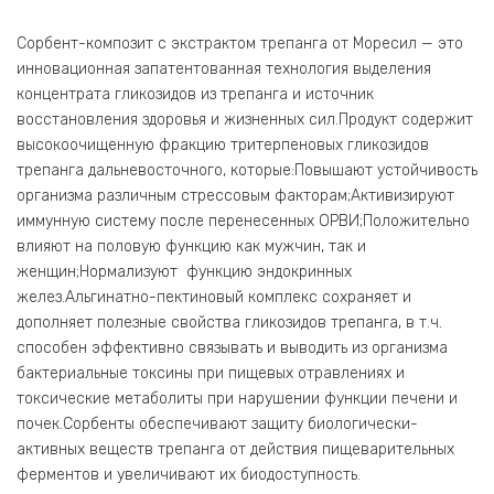
Сорбент-композит с экстрактом трепанга от Моресил — это
инновационная запатентованная технология выделения
концентрата гликозидов из трепанга и источник
восстановления здоровья и жизненных сил.Продукт содержит
высокоочищенную фракцию тритерпеновых гликозидов
трепанга дальневосточного, которые:Повышают устойчивость
организма различным стрессовым факторам;Активизируют
иммунную систему после перенесенных ОРВИ;Положительно
влияют на половую функцию как мужчин, так и
женщин;Нормализуют функцию эндокринных
желез.Альгинатно-пектиновый комплекс сохраняет и
дополняет полезные свойства гликозидов трепанга, в т.ч.
способен эффективно связывать и выводить из организма
бактериальные токсины при пищевых отравлениях и
токсические метаболиты при нарушении функции печени и
почек.Сорбенты обеспечивают защиту биологически-
активных веществ трепанга от действия пищеварительных
ферментов и увеличивают их биодоступность.