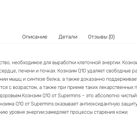
Описание
Детали
Отзывы (0)
тво, необходимое для выработки клеточной энергии. Коэнзи
сердце, печени и почках. Коэнзим Q10 удаляет свободные р
ении мышц и синтезе белка, а также доказанно поддержива
ся с возрастом, а также при приеме таких лекарственных п
здоровьем.Коэнзим Q10 от Supermins – это абсолютно чисты
энзима Q10 от Supermins:оказывает антиоксидантную защит
нию уровня энергии;замедляет процессы старения кожи.