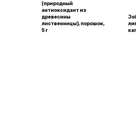
(природный
антиоксидант из
древесины
Joi
лиственницы), порошок,
ли
5 г
ка