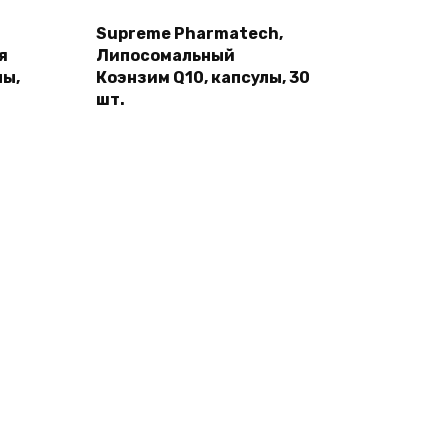
Supreme Pharmatech,
я
Липосомальный
лы,
Коэнзим Q10, капсулы, 30
шт.