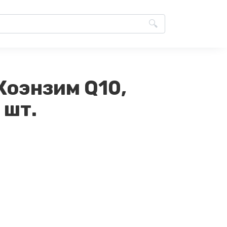
Коэнзим Q10,
 шт.