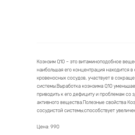
Коэнзим Q10 – это витаминоподобное вещес
наибольшая его концентрация находится в 
кровеносных сосудов, участвует в сокращ
системы.Выработка коэнзима Q10 уменьшает
приводить к его дефициту и проблемам со 
активного вещества.Полезные свойства Ко
сосудистой системы;способствует увеличе
Цена: 990