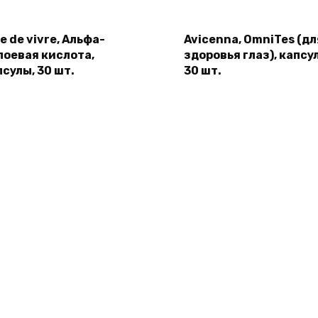
e de vivre, Альфа-
Avicenna, OmniTes (дл
поевая кислота,
здоровья глаз), капсу
псулы, 30 шт.
30 шт.