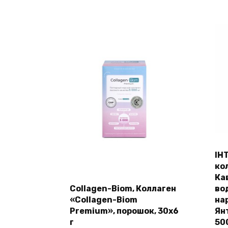
IH
ко
Ка
Collagen-Biom, Коллаген
во
«Collagen-Biom
на
Premium», порошок, 30х6
Ян
г
500