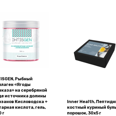
TISGEN, Рыбный
ллаген «Ягоды
вказа» на серебряной
де источника долины
рзанов Кисловодска +
Inner Health, Пептид
тарная кислота, гель,
костный куриный буль
 г
порошок, 30х5 г