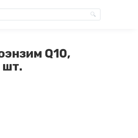
оэнзим Q10,
 шт.