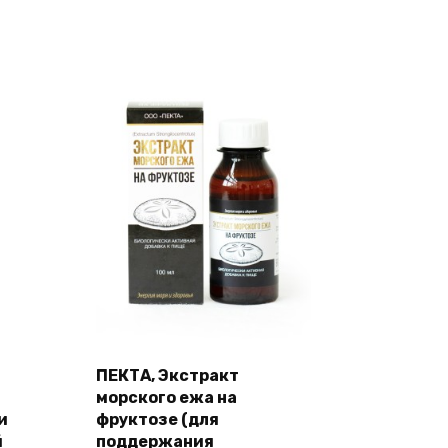
ПЕКТА, Экстракт
морского ежа на
и
фруктозе (для
й
поддержания