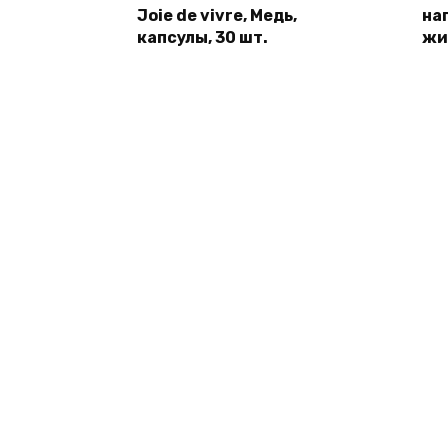
Joie de vivre, Медь,
на
капсулы, 30 шт.
жи
© 2026 fok-dolinka.ru