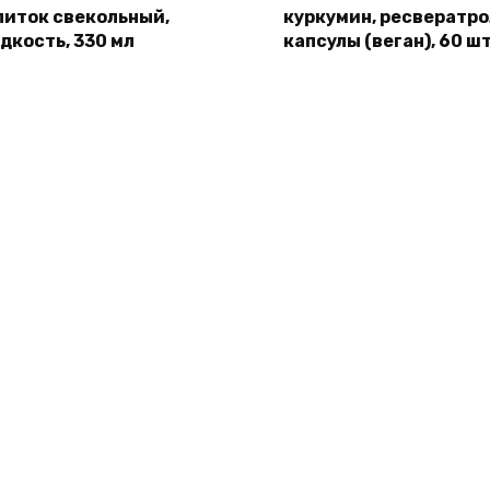
питок свекольный,
куркумин, ресвератро
дкость, 330 мл
капсулы (веган), 60 шт