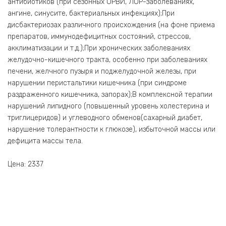
антибиотиков (при сезонных ОРВИ, ЛОР-заболеваниях,
ангине, синусите, бактериальных инфекциях);При
дисбактериозах различного происхождения (на фоне приема
препаратов, иммунодефицитных состояний, стрессов,
акклиматизации и т.д.);При хронических заболеваниях
желудочно-кишечного тракта, особенно при заболеваниях
печени, желчного пузыря и поджелудочной железы, при
нарушении перистальтики кишечника (при синдроме
раздраженного кишечника, запорах);В комплексной терапии
нарушений липидного (повышенный уровень холестерина и
триглицеридов) и углеводного обменов(сахарный диабет,
нарушение толерантности к глюкозе), избыточной массы или
дефицита массы тела.
Цена: 2337