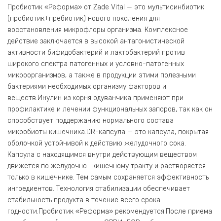
Пробиотик «Реформа» от Zade Vital — это мультисинбиотик
(пробиотик+пребиотик) нового поколения для
восстановления микрофлоры организма. Комплексное
действие заключается в высокой антагонистической
активности бифидобактерий и лактобактерий против
широкого спектра патогенных и условно-патогенных
микроорганизмов, а также в продукции этими полезными
бактериями необходимых организму факторов и
веществ.Инулин из корня одуванчика применяют при
профилактике и лечении функциональных запоров, так как он
способствует поддержанию нормального состава
микробиоты кишечника.DR-капсула — это капсула, покрытая
оболочкой устойчивой к действию желудочного сока.
Капсула с находящимся внутри действующим веществом
движется по желудочно- кишечному тракту и растворяется
только в кишечнике. Тем самым сохраняется эффективность
ингредиентов. Технология стабилизации обеспечивает
стабильность продукта в течение всего срока
годности.Пробиотик «Реформа» рекомендуется:После приема